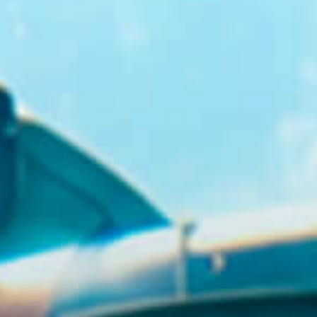
GR
EN
BUY TICKETS
+30 23920 72025