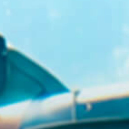
GR
EN
BUY TICKETS
+30 23920 72025