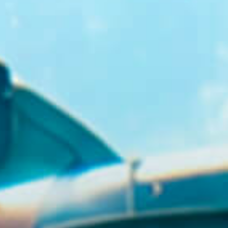
GR
EN
BUY TICKETS
+30 23920 72025