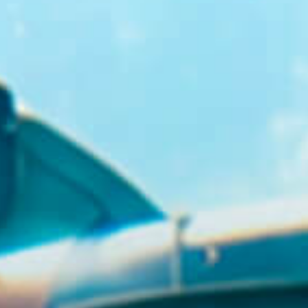
GR
EN
BUY TICKETS
+30 23920 72025