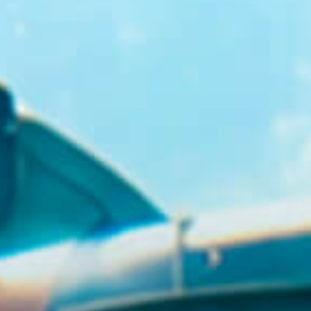
GR
EN
BUY TICKETS
+30 23920 72025