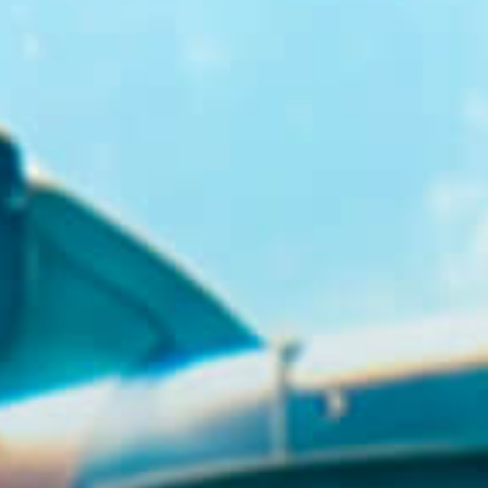
GR
EN
BUY TICKETS
+30 23920 72025