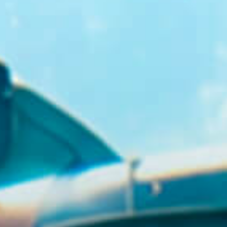
GR
EN
BUY TICKETS
+30 23920 72025