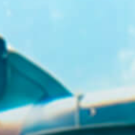
GR
EN
BUY TICKETS
+30 23920 72025