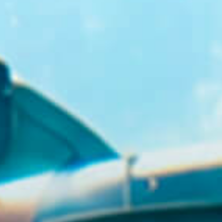
GR
EN
BUY TICKETS
+30 23920 72025