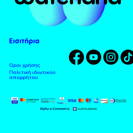
Το Χωνί
Λεωφορεία - Taxi
Tarzan
Τοποθεσία
Zougla
Κανόνες χρήσης
Εισιτήρια
Όροι χρήσης
Πολιτική ιδιωτικού
απορρήτου