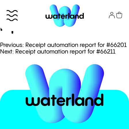
Skip
to
Receipt automation
content
report for #66198
Πλοήγηση
Previous:
Receipt automation report for #66201
Το πάρκο
Next:
Receipt automation report for #66211
άρθρων
Info
Attractions
Εισιτήρια