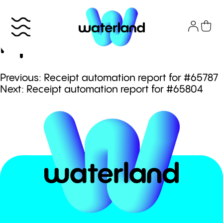
Skip
to
Receipt automation
content
report for #65786
Πλοήγηση
Previous:
Receipt automation report for #65787
Το πάρκο
Next:
Receipt automation report for #65804
άρθρων
Info
Attractions
Εισιτήρια