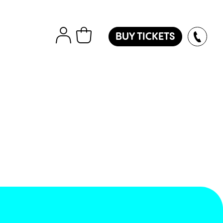
BUY TICKETS
tions
Εισιτήρια
Island
ver
des
oles
l
ol
l