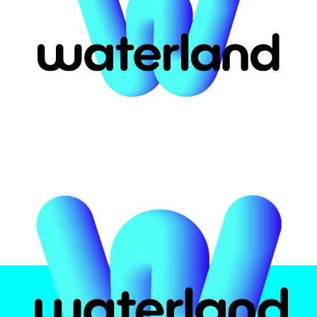
ort for #65340
αστική
Το πάρκο
Attrac
υ
 Ελλάδα
Ασφάλεια υδάτων
Pirates 
ην
Εμπειρία
Crazy Ri
Φαγητό και ποτό
Multi Sli
Πιστοποιήσεις
Black H
Kids Poo
Info
Wave Po
Zen Poo
Ωράρια