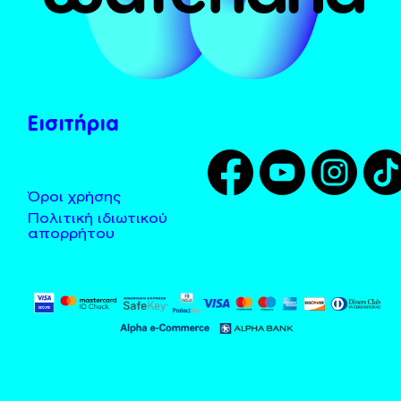
Το Χωνί
Λεωφορεία - Taxi
Tarzan
Τοποθεσία
Zougla
Κανόνες χρήσης
Εισιτήρια
Όροι χρήσης
Πολιτική ιδιωτικού
απορρήτου