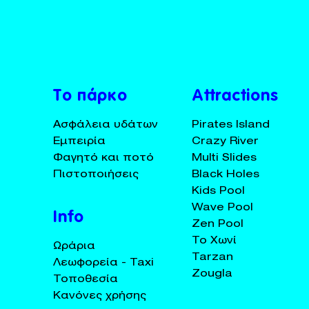
BUY TICKETS
+30 23920 72025
Το πάρκο
Attractions
Ασφάλεια υδάτων
Pirates Island
Εμπειρία
Crazy River
Φαγητό και ποτό
Multi Slides
Πιστοποιήσεις
Black Holes
Kids Pool
Wave Pool
Info
Zen Pool
Το Χωνί
Ωράρια
Tarzan
Λεωφορεία - Taxi
Zougla
Τοποθεσία
Κανόνες χρήσης