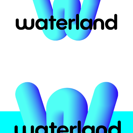
ort for #63919
αστική
Το πάρκο
Attrac
υ
 Ελλάδα
Ασφάλεια υδάτων
Pirates 
ην
Εμπειρία
Crazy Ri
Φαγητό και ποτό
Multi Sli
Πιστοποιήσεις
Black H
Kids Poo
Info
Wave Po
Zen Poo
Ωράρια