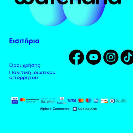
Το Χωνί
Λεωφορεία - Taxi
Tarzan
Τοποθεσία
Zougla
Κανόνες χρήσης
Εισιτήρια
Όροι χρήσης
Πολιτική ιδιωτικού
απορρήτου