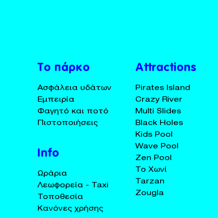
BUY TICKETS
+30 23920 72025
Το πάρκο
Attractions
Ασφάλεια υδάτων
Pirates Island
Εμπειρία
Crazy River
Φαγητό και ποτό
Multi Slides
Πιστοποιήσεις
Black Holes
Kids Pool
Wave Pool
Info
Zen Pool
Το Χωνί
Ωράρια
Tarzan
Λεωφορεία - Taxi
Zougla
Τοποθεσία
Κανόνες χρήσης