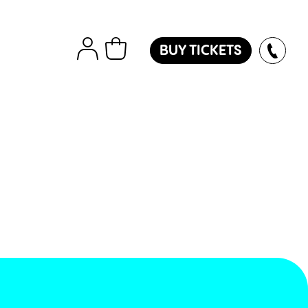
BUY TICKETS
tions
Εισιτήρια
Island
ver
des
oles
l
ol
l