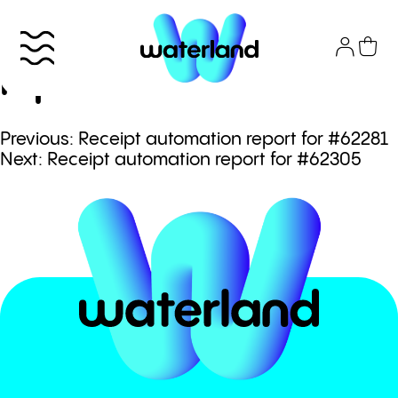
Skip
to
Receipt automation
content
report for #62310
Πλοήγηση
Previous:
Receipt automation report for #62281
Το πάρκο
Next:
Receipt automation report for #62305
άρθρων
Info
Attractions
Εισιτήρια