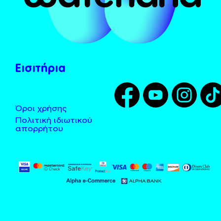
Το Χωνί
Λεωφορεία - Taxi
Tarzan
Τοποθεσία
Zougla
Κανόνες χρήσης
Εισιτήρια
Όροι χρήσης
Πολιτική ιδιωτικού
απορρήτου