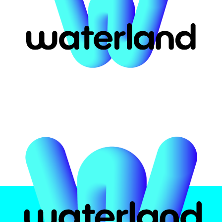
ort for #62181
αστική
Το πάρκο
Attrac
υ
 Ελλάδα
Ασφάλεια υδάτων
Pirates 
ην
Εμπειρία
Crazy Ri
Φαγητό και ποτό
Multi Sli
Πιστοποιήσεις
Black H
Kids Poo
Info
Wave Po
Zen Poo
Ωράρια