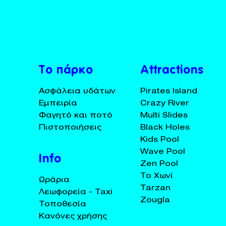
BUY TICKETS
+30 23920 72025
Το πάρκο
Attractions
Ασφάλεια υδάτων
Pirates Island
Εμπειρία
Crazy River
Φαγητό και ποτό
Multi Slides
Πιστοποιήσεις
Black Holes
Kids Pool
Wave Pool
Info
Zen Pool
Το Χωνί
Ωράρια
Tarzan
Λεωφορεία - Taxi
Zougla
Τοποθεσία
Κανόνες χρήσης