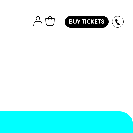
BUY TICKETS
tions
Εισιτήρια
Island
ver
des
oles
l
ol
l