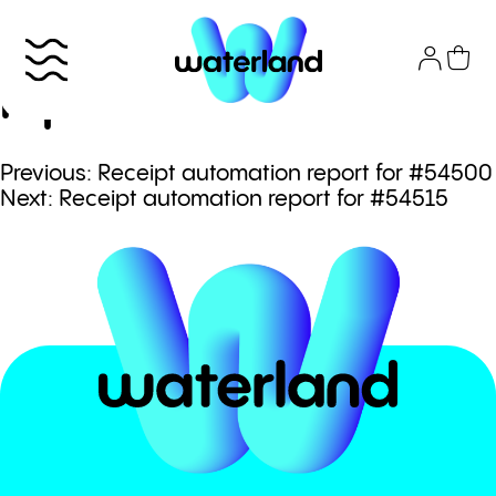
Skip
to
Receipt automation
content
report for #54497
Πλοήγηση
Previous:
Receipt automation report for #54500
Το πάρκο
Next:
Receipt automation report for #54515
άρθρων
Info
Attractions
Εισιτήρια