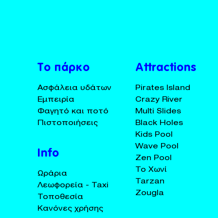
BUY TICKETS
+30 23920 72025
Το πάρκο
Attractions
Ασφάλεια υδάτων
Pirates Island
Εμπειρία
Crazy River
Φαγητό και ποτό
Multi Slides
Πιστοποιήσεις
Black Holes
Kids Pool
Wave Pool
Info
Zen Pool
Το Χωνί
Ωράρια
Tarzan
Λεωφορεία - Taxi
Zougla
Τοποθεσία
Κανόνες χρήσης