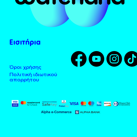
Το Χωνί
Λεωφορεία - Taxi
Tarzan
Τοποθεσία
Zougla
Κανόνες χρήσης
Εισιτήρια
Όροι χρήσης
Πολιτική ιδιωτικού
απορρήτου