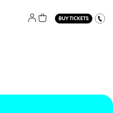
BUY TICKETS
tions
Εισιτήρια
Island
ver
des
oles
l
ol
l