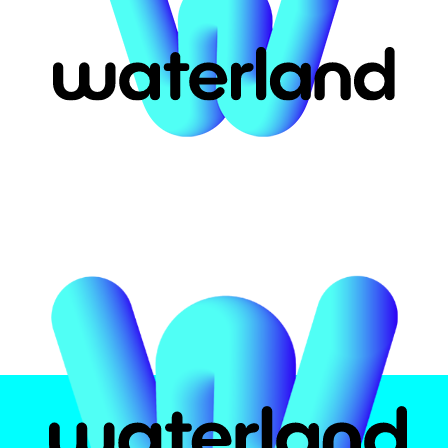
ort for #53728
αστική
Το πάρκο
Attrac
υ
 Ελλάδα
Ασφάλεια υδάτων
Pirates 
ην
Εμπειρία
Crazy Ri
Φαγητό και ποτό
Multi Sli
Πιστοποιήσεις
Black H
Kids Poo
Info
Wave Po
Zen Poo
Ωράρια