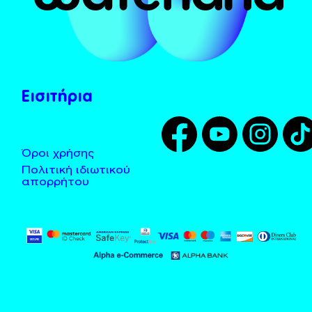
Το Χωνί
Λεωφορεία - Taxi
Tarzan
Τοποθεσία
Zougla
Κανόνες χρήσης
Εισιτήρια
Όροι χρήσης
Πολιτική ιδιωτικού
απορρήτου