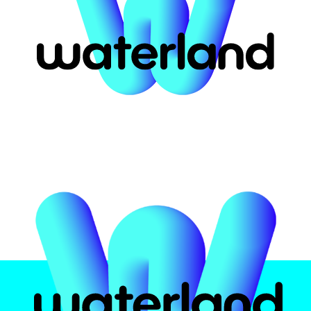
ort for #53323
αστική
Το πάρκο
Attrac
υ
 Ελλάδα
Ασφάλεια υδάτων
Pirates 
ην
Εμπειρία
Crazy Ri
Φαγητό και ποτό
Multi Sli
Πιστοποιήσεις
Black H
Kids Poo
Info
Wave Po
Zen Poo
Ωράρια