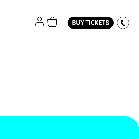
BUY TICKETS
tions
Εισιτήρια
Island
ver
des
oles
l
ol
l