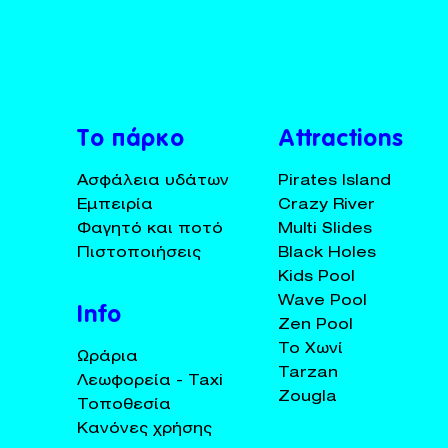
BUY TICKETS
+30 23920 72025
Το πάρκο
Attractions
Ασφάλεια υδάτων
Pirates Island
Εμπειρία
Crazy River
Φαγητό και ποτό
Multi Slides
Πιστοποιήσεις
Black Holes
Kids Pool
Wave Pool
Info
Zen Pool
Το Χωνί
Ωράρια
Tarzan
Λεωφορεία - Taxi
Zougla
Τοποθεσία
Κανόνες χρήσης