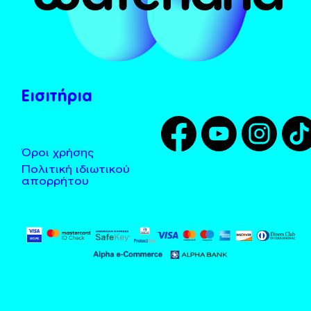
Το Χωνί
Λεωφορεία - Taxi
Tarzan
Τοποθεσία
Zougla
Κανόνες χρήσης
Εισιτήρια
Όροι χρήσης
Πολιτική ιδιωτικού
απορρήτου