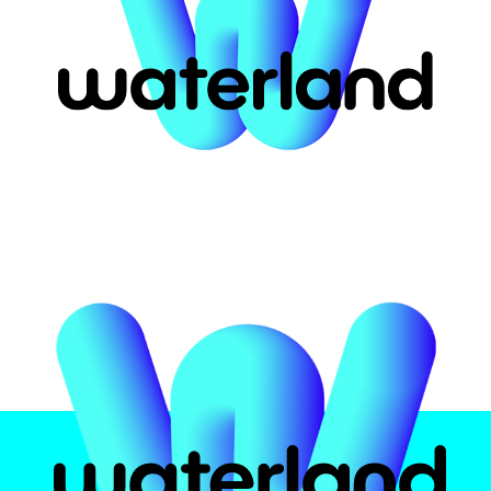
ort for #50954
αστική
Το πάρκο
Attrac
υ
 Ελλάδα
Ασφάλεια υδάτων
Pirates 
ην
Εμπειρία
Crazy Ri
Φαγητό και ποτό
Multi Sli
Πιστοποιήσεις
Black H
Kids Poo
Info
Wave Po
Zen Poo
Ωράρια