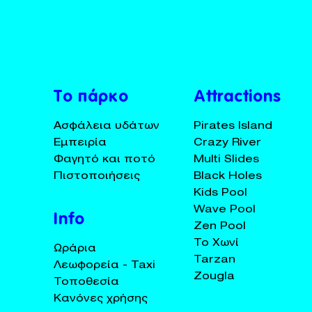
BUY TICKETS
+30 23920 72025
Το πάρκο
Attractions
Ασφάλεια υδάτων
Pirates Island
Εμπειρία
Crazy River
Φαγητό και ποτό
Multi Slides
Πιστοποιήσεις
Black Holes
Kids Pool
Wave Pool
Info
Zen Pool
Το Χωνί
Ωράρια
Tarzan
Λεωφορεία - Taxi
Zougla
Τοποθεσία
Κανόνες χρήσης