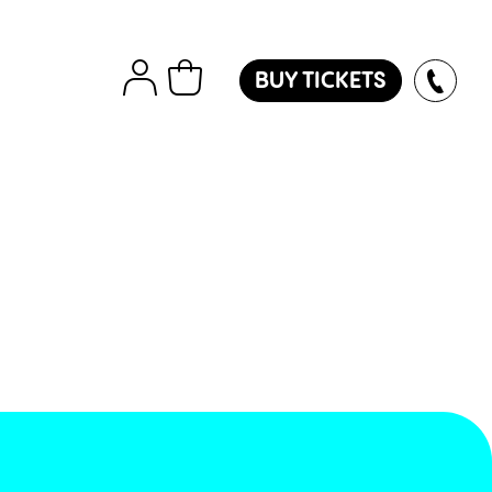
BUY TICKETS
tions
Εισιτήρια
Island
ver
des
oles
l
ol
l