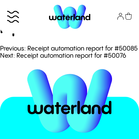
Skip
to
Receipt automation
content
report for #50082
Πλοήγηση
Previous:
Receipt automation report for #50085
Το πάρκο
Next:
Receipt automation report for #50076
άρθρων
Info
Attractions
Εισιτήρια