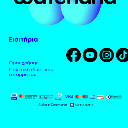
Το Χωνί
Λεωφορεία - Taxi
Tarzan
Τοποθεσία
Zougla
Κανόνες χρήσης
Εισιτήρια
Όροι χρήσης
Πολιτική ιδιωτικού
απορρήτου