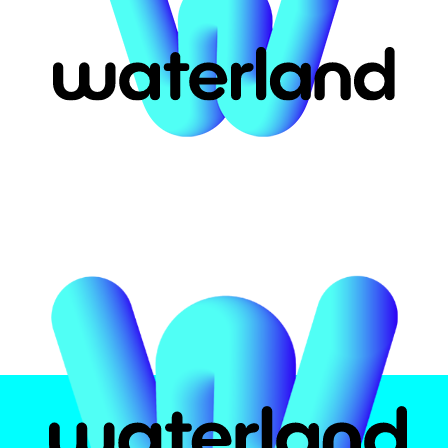
ort for #49709
αστική
Το πάρκο
Attrac
υ
 Ελλάδα
Ασφάλεια υδάτων
Pirates 
ην
Εμπειρία
Crazy Ri
Φαγητό και ποτό
Multi Sli
Πιστοποιήσεις
Black H
Kids Poo
Info
Wave Po
Zen Poo
Ωράρια