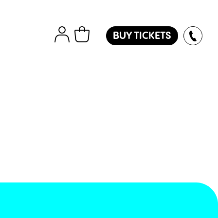
BUY TICKETS
tions
Εισιτήρια
Island
ver
des
oles
l
ol
l