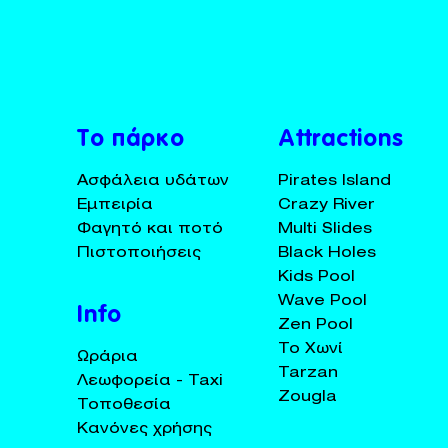
BUY TICKETS
+30 23920 72025
Το πάρκο
Attractions
Ασφάλεια υδάτων
Pirates Island
Εμπειρία
Crazy River
Φαγητό και ποτό
Multi Slides
Πιστοποιήσεις
Black Holes
Kids Pool
Wave Pool
Info
Zen Pool
Το Χωνί
Ωράρια
Tarzan
Λεωφορεία - Taxi
Zougla
Τοποθεσία
Κανόνες χρήσης