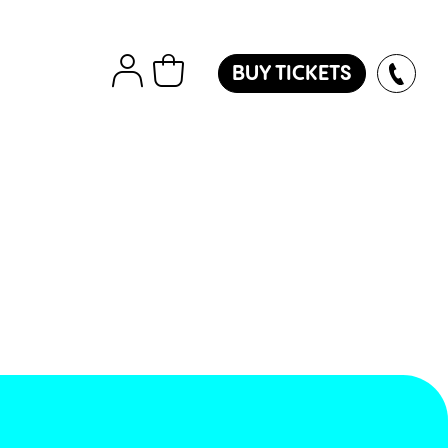
BUY TICKETS
tions
Εισιτήρια
Island
ver
des
oles
l
ol
l