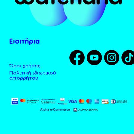
Το Χωνί
Λεωφορεία - Taxi
Tarzan
Τοποθεσία
Zougla
Κανόνες χρήσης
Εισιτήρια
Όροι χρήσης
Πολιτική ιδιωτικού
απορρήτου