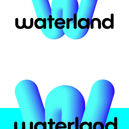
ort for #49608
αστική
Το πάρκο
Attrac
υ
 Ελλάδα
Ασφάλεια υδάτων
Pirates 
ην
Εμπειρία
Crazy Ri
Φαγητό και ποτό
Multi Sli
Πιστοποιήσεις
Black H
Kids Poo
Info
Wave Po
Zen Poo
Ωράρια