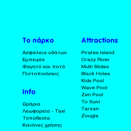
BUY TICKETS
+30 23920 72025
Το πάρκο
Attractions
Ασφάλεια υδάτων
Pirates Island
Εμπειρία
Crazy River
Φαγητό και ποτό
Multi Slides
Πιστοποιήσεις
Black Holes
Kids Pool
Wave Pool
Info
Zen Pool
Το Χωνί
Ωράρια
Tarzan
Λεωφορεία - Taxi
Zougla
Τοποθεσία
Κανόνες χρήσης