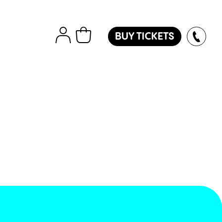
BUY TICKETS
tions
Εισιτήρια
Island
ver
des
oles
l
ol
l