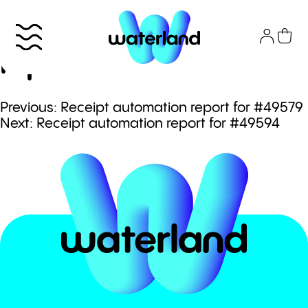
Skip
to
Receipt automation
content
report for #49586
Πλοήγηση
Previous:
Receipt automation report for #49579
Το πάρκο
Next:
Receipt automation report for #49594
άρθρων
Info
Attractions
Εισιτήρια