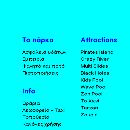
BUY TICKETS
+30 23920 72025
Το πάρκο
Attractions
Ασφάλεια υδάτων
Pirates Island
Εμπειρία
Crazy River
Φαγητό και ποτό
Multi Slides
Πιστοποιήσεις
Black Holes
Kids Pool
Wave Pool
Info
Zen Pool
Το Χωνί
Ωράρια
Tarzan
Λεωφορεία - Taxi
Zougla
Τοποθεσία
Κανόνες χρήσης