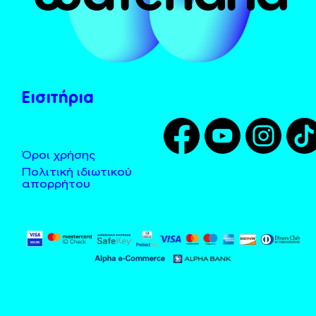
Το Χωνί
Λεωφορεία - Taxi
Tarzan
Τοποθεσία
Zougla
Κανόνες χρήσης
Εισιτήρια
Όροι χρήσης
Πολιτική ιδιωτικού
απορρήτου