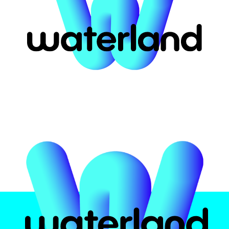
ort for #48814
αστική
Το πάρκο
Attrac
υ
 Ελλάδα
Ασφάλεια υδάτων
Pirates 
ην
Εμπειρία
Crazy Ri
Φαγητό και ποτό
Multi Sli
Πιστοποιήσεις
Black H
Kids Poo
Info
Wave Po
Zen Poo
Ωράρια