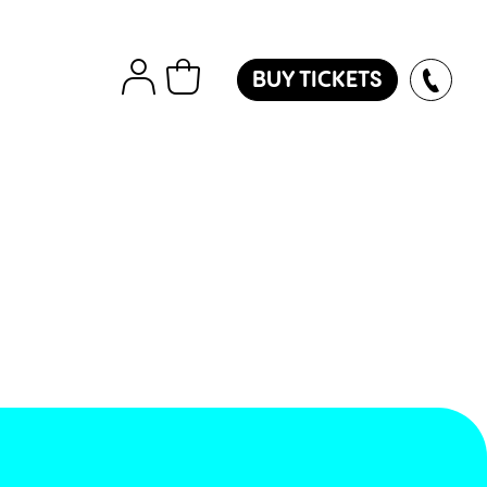
BUY TICKETS
tions
Εισιτήρια
Island
ver
des
oles
l
ol
l